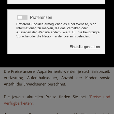
JETZT BUCHEN
PREISE APART ZILLERTAL
ALPENSONNE
Die Preise unserer Appartements werden je nach Saisonzeit,
Auslastung, Aufenthaltsdauer, Anzahl der Kinder sowie
Anzahl der Erwachsenen berechnet.
Die jeweils aktuellen Preise finden Sie bei "
Preise und
Verfügbarkeiten
".