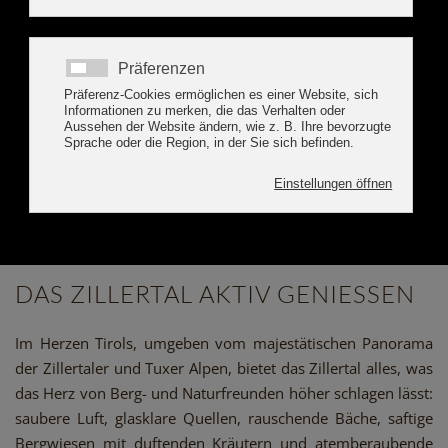
JETZT BUCHEN
DIE ZILLERTAL ACTIVE
CARD
DAS ZILLERTAL AKTIV GENIESSEN
Im Herzen Tirols, umgeben vom majestätischen Panorama
der Zillertaler und Tuxer Alpen, bietet das Zillertal alles, was
das Herz von Berg- und Naturfreunden höher schlagen lässt:
saubere Luft, glasklare Quellen, rauschende Bäche, saftige
Bergwiesen mit duftenden Kräutern und atemberaubende